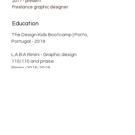
2017 - present
Freelance graphic designer
Education
The Design Kids Bootcamp | Porto,
Portugal - 2019
L.A.B.A Rimini - Graphic design
110/110 and praise
Rimini -2016-2019
Liceo Artistico di Forlì -
Architecture
100/cents
Forlì -
2010 - 2015
Davide Granelli
"Collaboro con Vittoria da