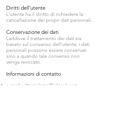
Diritti dell'utente
L'utente ha il diritto di richiedere la
cancellazione dei propri dati personali.
Conservazione dei dati
Laddove il trattamento dei dati sia
basato sul consenso dell'utente, i dati
personali possono essere conservati
sino a quando tale consenso non
venga revocato.
Informazioni di contatto
e-mail:
vittoria.lama@icloud.com
Telefono:
+39 347 0196561
Follow me
Instagram
Behance
Linkedin
Lavoriamo insieme?
vittorialamagraphics@gmail.com